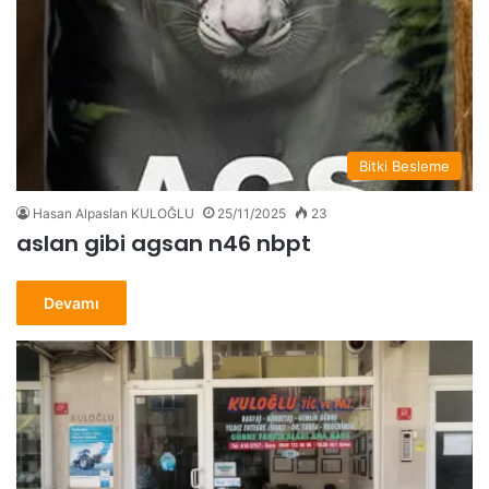
Bitki Besleme
Hasan Alpaslan KULOĞLU
25/11/2025
23
aslan gibi agsan n46 nbpt
Devamı