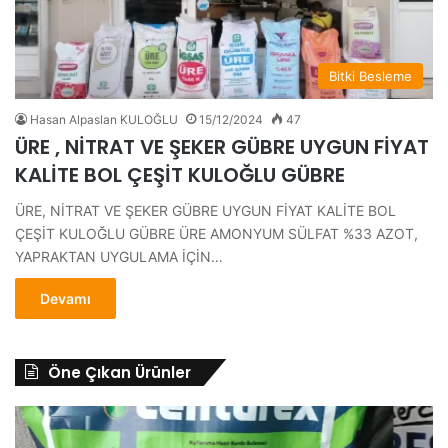
Bitki Besleme
Hasan Alpaslan KULOĞLU
15/12/2024
47
ÜRE , NİTRAT VE ŞEKER GÜBRE UYGUN FİYAT
KALİTE BOL ÇEŞİT KULOĞLU GÜBRE
ÜRE, NİTRAT VE ŞEKER GÜBRE UYGUN FİYAT KALİTE BOL
ÇEŞİT KULOĞLU GÜBRE ÜRE AMONYUM SÜLFAT %33 AZOT,
YAPRAKTAN UYGULAMA İÇİN…
Devamı
Öne Çıkan Ürünler
B
a