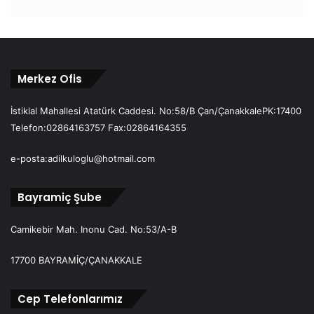
ş
t
e
n
y
a
Merkez Ofis
n
m
İstiklal Mahallesi Atatürk Caddesi. No:58/B Çan/ÇanakkalePK:17400
a
Telefon:02864163757 Fax:02864164355
s
ı
e-posta:adilkuloglu@hotmail.com
n
g
e
Bayramiç Şube
l
i
Camikebir Mah. Inonu Cad. No:53/A-B
n
K
17700 BAYRAMİÇ/ÇANAKKALE
U
L
O
Cep Telefonlarımız
Ğ